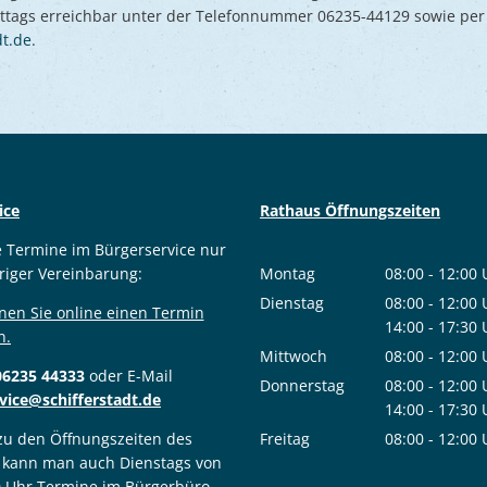
mittags erreichbar unter der Telefonnummer 06235-44129 sowie per
dt.de
.
ice
Rathaus Öffnungszeiten
e Termine im Bürgerservice nur
riger Vereinbarung:
Montag
08:00
-
12:00
Von 08:00 bis
Dienstag
08:00
-
12:00
nen Sie online einen Termin
Von 08:00 bis
14:00
-
17:30
n.
Von 14:00 bis
Mittwoch
08:00
-
12:00
06235 44333
oder E-Mail
Von 08:00 bis
Donnerstag
08:00
-
12:00
vice@schifferstadt.de
Von 08:00 bis
14:00
-
17:30
Von 14:00 bis
 zu den Öffnungszeiten des
Freitag
08:00
-
12:00
 kann man auch Dienstags von
Von 08:00 bis
0 Uhr Termine im Bürgerbüro