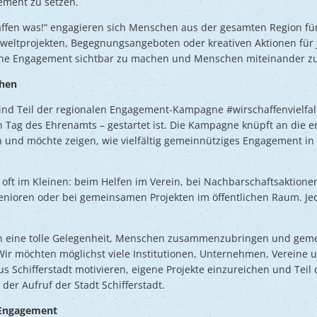
ment zu setzen.
ffen was!“ engagieren sich Menschen aus der gesamten Region fü
ltprojekten, Begegnungsangeboten oder kreativen Aktionen für Jun
iche Engagement sichtbar zu machen und Menschen miteinander z
chen
 sind Teil der regionalen Engagement-Kampagne #wirschaffenvielfa
 Tag des Ehrenamts – gestartet ist. Die Kampagne knüpft an die er
 und möchte zeigen, wie vielfältig gemeinnütziges Engagement in
ft im Kleinen: beim Helfen im Verein, bei Nachbarschaftsaktionen
enioren oder bei gemeinsamen Projekten im öffentlichen Raum. Je
ten eine tolle Gelegenheit, Menschen zusammenzubringen und geme
Wir möchten möglichst viele Institutionen, Unternehmen, Vereine 
s Schifferstadt motivieren, eigene Projekte einzureichen und Teil
der Aufruf der Stadt Schifferstadt.
Engagement