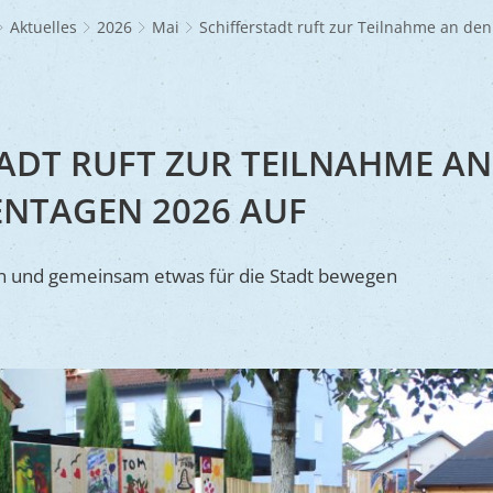
Frühlingsmarkt
Glaubensgemeinschaften
Jüdischer Friedhof
A
dhöfe
Partnerstädte
Ernst-Johann-Lite
Zucht- und Tierschutz
R
Aktuelles
2026
Mai
Schifferstadt ruft zur Teilnahme an den
Umweltschu
Laden
Kunsthandwerkermarkt
Waldfriedhof
F
A
ine
Wir als Arbeitgeber
R
L
A
S
Barrierefreiheit
S
ADT RUFT ZUR TEILNAHME AN
S
ENTAGEN 2026 AUF
S
V
en und gemeinsam etwas für die Stadt bewegen
V
V
B