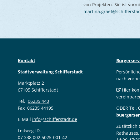
von Projekten. Sie ist vor
martina.graef@schiffersta
Kontakt
Bürgerserv
Stadtverwaltung Schifferstadt
Persönlich
nach vorhe
Marktplatz 2
67105 Schifferstadt
Hier kön
vereinbare
Tel.
06235 440
Fax 06235 44195
ODER Tel.
buergerser
E-Mail
info@schifferstadt.de
Zusätzlich
Leitweg-ID:
Rathauses,
07 338 002 5025-001-42
14:00-17:3