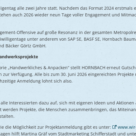
illigentag alle zwei Jahre statt. Nachdem das Format 2024 erstmals 
stehen auch 2026 wieder neun Tage voller Engagement und Mitma
ngagement-Offensive auf große Resonanz in der gesamten Metropolr
eiwilligentage unter anderem von SAP SE, BASF SE, Hornbach Baum
nd Bäcker Görtz GmbH.
andwerksprojekte
gorie „Handwerkliches & Anpacken“ stellt HORNBACH erneut Gutsch
n zur Verfügung. Alle bis zum 30. Juni 2026 eingereichten Projek
ühzeitige Anmeldung lohnt sich also.
t alle Interessierten dazu auf, sich mit eigenen Ideen und Aktionen
ht werden Projekte, die Menschen zusammenbringen, das Miteina
stalten.
ie die Möglichkeit zur Projektanmeldung gibt es unter:
www.wir-
tagen hilft Martina Gräf vom Stadtmarketing Schifferstadt und unte