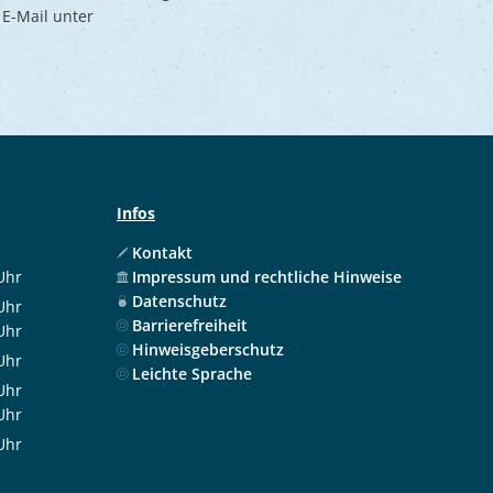
 E-Mail unter
Infos
Kontakt
Uhr
Impressum und rechtliche Hinweise
 12:00 Uhr
Datenschutz
Uhr
Barrierefreiheit
 12:00 Uhr
Uhr
Hinweisgeberschutz
 17:30 Uhr
Uhr
Leichte Sprache
 12:00 Uhr
Uhr
 12:00 Uhr
Uhr
 17:30 Uhr
Uhr
 12:00 Uhr