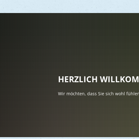
Vere
Gesu
Kind
HERZLICH WILLKO
Seni
Wir möchten, dass Sie sich wohl fühle
Asyl
Mobi
Märk
Reli