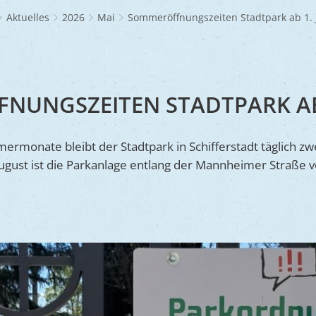
Frühlingsmarkt
Glaubensgemeinschaften
Jüdischer Friedhof
A
dhöfe
Partnerstädte
Ernst-Johann-Lite
Zucht- und Tierschutz
R
Aktuelles
2026
Mai
Sommeröffnungszeiten Stadtpark ab 1. 
Umweltschu
Laden
Kunsthandwerkermarkt
Waldfriedhof
F
A
ine
Wir als Arbeitgeber
R
L
A
S
Barrierefreiheit
S
NUNGSZEITEN STADTPARK AB 
S
S
monate bleibt der Stadtpark in Schifferstadt täglich zw
V
August ist die Parkanlage entlang der Mannheimer Straße v
V
V
B