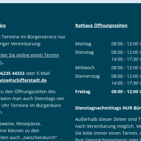
ice
Rathaus Öffnungszeiten
e Termine im Bürgerservice nur
riger Vereinbarung:
Montag
08:00
-
12:00
Von 08:00 bis
Dienstag
08:00
-
12:00
nen Sie online einen Termin
Von 08:00 bis
14:00
-
17:30
n.
Von 14:00 bis
Mittwoch
08:00
-
12:00
06235 44333
oder E-Mail
Von 08:00 bis
Donnerstag
08:00
-
12:00
vice@schifferstadt.de
Von 08:00 bis
14:00
-
17:30
Von 14:00 bis
 zu den Öffnungszeiten des
Freitag
08:00
-
12:00
 kann man auch Dienstags von
Von 08:00 bis
0 Uhr Termine im Bürgerbüro
Dienstagnachmittags NUR Bürg
n.
Außerhalb dieser Zeiten sind 
sweise, Reisepässe,
nach Vereinbarung möglich. V
ine können zu den
Sie bitte immer einen Termin,
iten auch „zwischendurch“
Ihre Gesprächspartnerin oder 