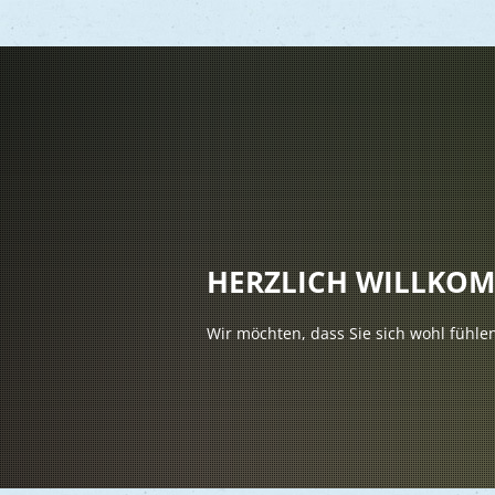
Vere
Gesu
Kind
HERZLICH WILLKO
Seni
Wir möchten, dass Sie sich wohl fühle
Asyl
Mobi
Märk
Reli