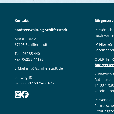
Kontakt
Bürgerserv
Stadtverwaltung Schifferstadt
Persönlich
nach vorhe
Marktplatz 2
67105 Schifferstadt
Hier kön
vereinbare
Tel.
06235 440
Fax 06235 44195
ODER Tel.
buergerser
E-Mail
info@schifferstadt.de
Zusätzlich
Leitweg-ID:
Rathauses,
07 338 002 5025-001-42
14:00-17:3
vereinbare
Personalau
Führersche
Öffnungsze