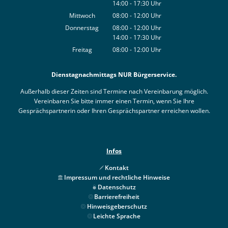
14:00
-
17:30
Von 08:00 bis 12:00 Uhr
Uhr
Von 14:00 bis 17:30 Uhr
Mittwoch
08:00
-
12:00
Uhr
Von 08:00 bis 12:00 Uhr
Donnerstag
08:00
-
12:00
Uhr
14:00
-
17:30
Von 08:00 bis 12:00 Uhr
Uhr
Von 14:00 bis 17:30 Uhr
Freitag
08:00
-
12:00
Uhr
Von 08:00 bis 12:00 Uhr
Dienstagnachmittags NUR Bürgerservice.
Außerhalb dieser Zeiten sind Termine nach Vereinbarung möglich.
Vereinbaren Sie bitte immer einen Termin, wenn Sie Ihre
Gesprächspartnerin oder Ihren Gesprächspartner erreichen wollen.
Infos
Kontakt
Impressum und rechtliche Hinweise
Datenschutz
Barrierefreiheit
Hinweisgeberschutz
Leichte Sprache