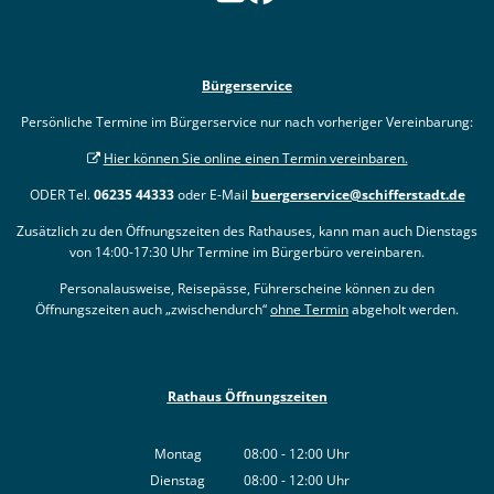
Bürgerservice
Persönliche Termine im Bürgerservice nur nach vorheriger Vereinbarung:
Hier können Sie online einen Termin vereinbaren.
ODER Tel.
06235 44333
oder E-Mail
buergerservice@schifferstadt.de
Zusätzlich zu den Öffnungszeiten des Rathauses, kann man auch Dienstags
von 14:00-17:30 Uhr Termine im Bürgerbüro vereinbaren.
Personalausweise, Reisepässe, Führerscheine können zu den
Öffnungszeiten auch „zwischendurch“
ohne Termin
abgeholt werden.
Rathaus Öffnungszeiten
Montag
08:00
-
12:00
Uhr
Von 08:00 bis 12:00 Uhr
Dienstag
08:00
-
12:00
Uhr