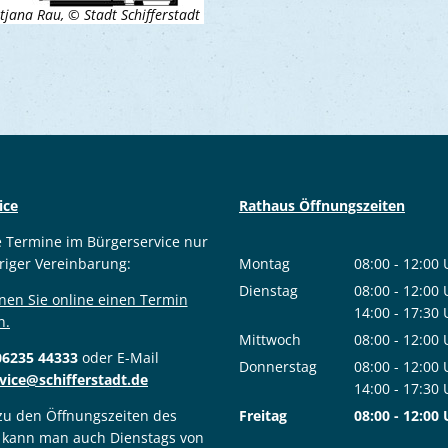
tjana Rau, © Stadt Schifferstadt
ice
Rathaus Öffnungszeiten
e Termine im Bürgerservice nur
riger Vereinbarung:
Montag
08:00
-
12:00
Von 08:00 bis
Dienstag
08:00
-
12:00
nen Sie online einen Termin
Von 08:00 bis
14:00
-
17:30
n.
Von 14:00 bis
Mittwoch
08:00
-
12:00
06235 44333
oder E-Mail
Von 08:00 bis
Donnerstag
08:00
-
12:00
vice@schifferstadt.de
Von 08:00 bis
14:00
-
17:30
Von 14:00 bis
 zu den Öffnungszeiten des
Freitag
08:00
-
12:00
 kann man auch Dienstags von
Von 08:00 bis