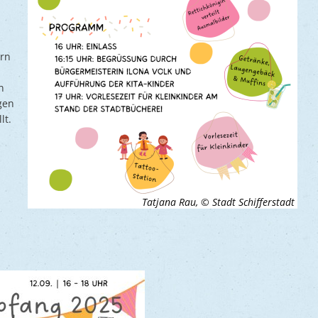
ern
n
gen
lt.
Tatjana Rau, © Stadt Schifferstadt