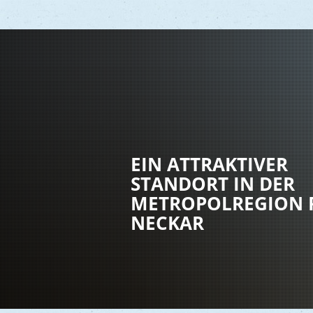
Vere
Gesu
EIN ATTRAKTIVER
Kind
STANDORT IN DER
Seni
METROPOLREGION 
Asyl
NECKAR
Mobi
Märk
Reli