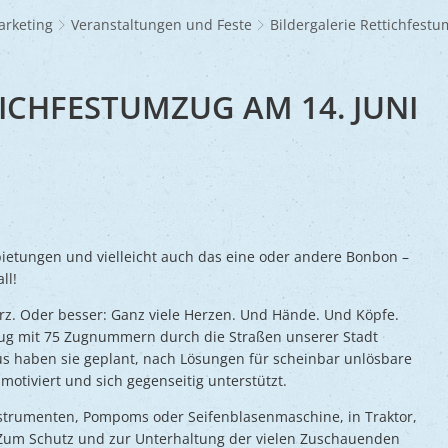
Frühlingsmarkt
Glaubensgemeinschaften
Jüdischer Friedhof
A
dhöfe
Partnerstädte
Ernst-Johann-Lite
Zucht- und Tierschutz
R
arketing
Veranstaltungen und Feste
Bildergalerie Rettichfest
Umweltschu
Laden
Kunsthandwerkermarkt
Waldfriedhof
F
A
ine
Wir als Arbeitgeber
R
L
A
S
Barrierefreiheit
ICHFESTUMZUG AM 14. JUNI
S
S
S
V
V
etungen und vielleicht auch das eine oder andere Bonbon –
ll!
V
erz. Oder besser: Ganz viele Herzen. Und Hände. Und Köpfe.
B
ug mit 75 Zugnummern durch die Straßen unserer Stadt
s haben sie geplant, nach Lösungen für scheinbar unlösbare
otiviert und sich gegenseitig unterstützt.
strumenten, Pompoms oder Seifenblasenmaschine, in Traktor,
 Zum Schutz und zur Unterhaltung der vielen Zuschauenden