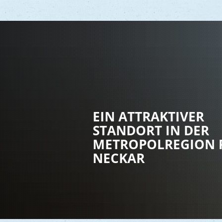
Vere
Gesu
EIN ATTRAKTIVER
Kind
STANDORT IN DER
Seni
METROPOLREGION 
Asyl
NECKAR
Mobi
Märk
Reli