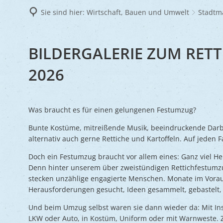
Frie
Sie sind hier:
Wirtschaft, Bauen und Umwelt
Stadtm
Ukra
BILDERGALERIE
BILDERGALERIE ZUM RETT
RETTICHFESTUMZUG
2026
2026
Was braucht es für einen gelungenen Festumzug?
Bunte Kostüme, mitreißende Musik, beeindruckende Darbi
alternativ auch gerne Rettiche und Kartoffeln. Auf jeden Fa
Doch ein Festumzug braucht vor allem eines: Ganz viel H
Denn hinter unserem über zweistündigen Rettichfestumz
stecken unzählige engagierte Menschen. Monate im Vorau
Herausforderungen gesucht, Ideen gesammelt, gebastelt, m
Und beim Umzug selbst waren sie dann wieder da: Mit In
LKW oder Auto, in Kostüm, Uniform oder mit Warnweste.