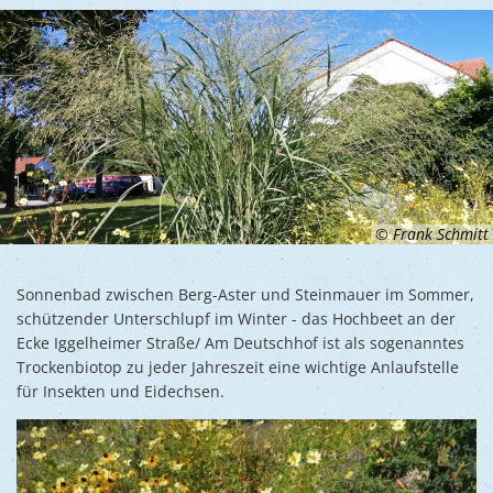
Ukraine
Bauen, S
Jugendtre
Partnerst
Klimasch
Stadtarch
Wir als A
Umweltsc
Ernst-Joh
Barrierefr
© Frank Schmitt
Sonnenbad zwischen Berg-Aster und Steinmauer im Sommer,
schützender Unterschlupf im Winter - das Hochbeet an der
Ecke Iggelheimer Straße/ Am Deutschhof ist als sogenanntes
Trockenbiotop zu jeder Jahreszeit eine wichtige Anlaufstelle
für Insekten und Eidechsen.