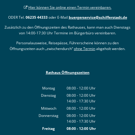
Hier können Sie online einen Termin vereinbaren.
ODER Tel.
06235 44333
oder E-Mail
buergerservice@schifferstadt.de
Zusätzlich zu den Öffnungszeiten des Rathauses, kann man auch Dienstags
von 14:00-17:30 Uhr Termine im Bürgerbüro vereinbaren.
Personalausweise, Reisepässe, Führerscheine können zu den
Öffnungszeiten auch „zwischendurch“
ohne Termin
abgeholt werden.
Rathaus Öffnungszeiten
Montag
08:00
-
12:00
Uhr
Von 08:00 bis 12:00 Uhr
Dienstag
08:00
-
12:00
Uhr
14:00
-
17:30
Von 08:00 bis 12:00 Uhr
Uhr
Von 14:00 bis 17:30 Uhr
Mittwoch
08:00
-
12:00
Uhr
Von 08:00 bis 12:00 Uhr
Donnerstag
08:00
-
12:00
Uhr
14:00
-
17:30
Von 08:00 bis 12:00 Uhr
Uhr
Von 14:00 bis 17:30 Uhr
Freitag
08:00
-
12:00
Uhr
Von 08:00 bis 12:00 Uhr