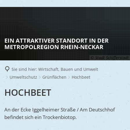
LEBEN
Vereine
RATHAUS
EIN ATTRAKTIVER STANDORT IN DER
Gesundhei
METROPOLREGION RHEIN-NECKAR
BILDUNG
Aktuelles
Kinder u
© Stadt Schifferstadt
KULTU
Bürgerdi
Senioren
Sie sind hier:
Wirtschaft, Bauen und Umwelt
Veranstal
Bürgerme
TOURISM
Asylsuch
Umweltschutz
Grünflächen
Hochbeet
Kultur
Bürger- 
Mobilität
WIRTSCHA
HOCHBEET
Rund um S
Stadtbüc
BAUEN 
Politik
Märkte
UMWEL
Gastgebe
Schulen
Ausschre
An der Ecke Iggelheimer Straße / Am Deutschhof
Religiöse
Stadtmar
Schiffers
befindet sich ein Trockenbiotop.
Volkshoc
Stadtkuri
Friedhöfe
Wirtschaf
Goldener
Musiksch
Wahlen