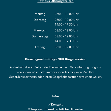
Rathaus Öffnungszeiten
Montag
08:00
-
12:00
Uhr
Von 08:00 bis 12:00 Uhr
Dienstag
08:00
-
12:00
Uhr
14:00
-
17:30
Von 08:00 bis 12:00 Uhr
Uhr
Von 14:00 bis 17:30 Uhr
Mittwoch
08:00
-
12:00
Uhr
Von 08:00 bis 12:00 Uhr
Donnerstag
08:00
-
12:00
Uhr
14:00
-
17:30
Von 08:00 bis 12:00 Uhr
Uhr
Von 14:00 bis 17:30 Uhr
Freitag
08:00
-
12:00
Uhr
Von 08:00 bis 12:00 Uhr
Dienstagnachmittags NUR Bürgerservice.
Außerhalb dieser Zeiten sind Termine nach Vereinbarung möglich.
Vereinbaren Sie bitte immer einen Termin, wenn Sie Ihre
Gesprächspartnerin oder Ihren Gesprächspartner erreichen wollen.
Infos
Kontakt
Impressum und rechtliche Hinweise