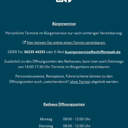
Bürgerservice
Persönliche Termine im Bürgerservice nur nach vorheriger Vereinbarung:
Hier können Sie online einen Termin vereinbaren.
ODER Tel.
06235 44333
oder E-Mail
buergerservice@schifferstadt.de
Zusätzlich zu den Öffnungszeiten des Rathauses, kann man auch Dienstags
von 14:00-17:30 Uhr Termine im Bürgerbüro vereinbaren.
Personalausweise, Reisepässe, Führerscheine können zu den
Öffnungszeiten auch „zwischendurch“
ohne Termin
abgeholt werden.
Rathaus Öffnungszeiten
Montag
08:00
-
12:00
Uhr
Von 08:00 bis 12:00 Uhr
Dienstag
08:00
-
12:00
Uhr