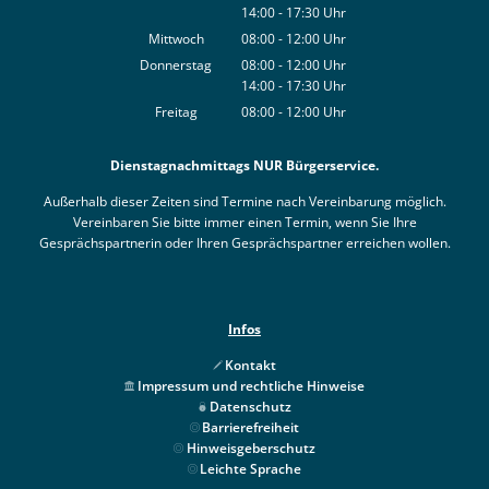
14:00
-
17:30
Von 08:00 bis 12:00 Uhr
Uhr
Von 14:00 bis 17:30 Uhr
Mittwoch
08:00
-
12:00
Uhr
Von 08:00 bis 12:00 Uhr
Donnerstag
08:00
-
12:00
Uhr
14:00
-
17:30
Von 08:00 bis 12:00 Uhr
Uhr
Von 14:00 bis 17:30 Uhr
Freitag
08:00
-
12:00
Uhr
Von 08:00 bis 12:00 Uhr
Dienstagnachmittags NUR Bürgerservice.
Außerhalb dieser Zeiten sind Termine nach Vereinbarung möglich.
Vereinbaren Sie bitte immer einen Termin, wenn Sie Ihre
Gesprächspartnerin oder Ihren Gesprächspartner erreichen wollen.
Infos
Kontakt
Impressum und rechtliche Hinweise
Datenschutz
Barrierefreiheit
Hinweisgeberschutz
Leichte Sprache