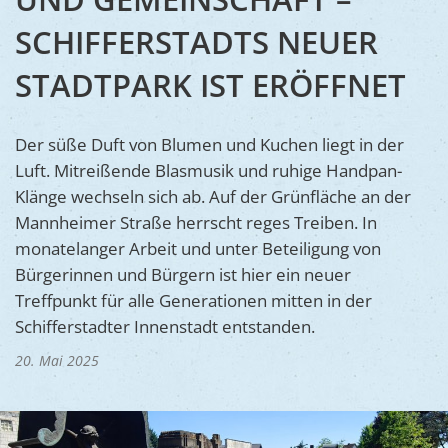
Ukraine
Bauen, S
SCHIFFERSTADTS NEUER
Jugendtre
Partnerst
Klimasch
Stadtarch
STADTPARK IST ERÖFFNET
Wir als A
Umweltsc
Ernst-Joh
Barrierefr
Der süße Duft von Blumen und Kuchen liegt in der
Luft. Mitreißende Blasmusik und ruhige Handpan-
Klänge wechseln sich ab. Auf der Grünfläche an der
Mannheimer Straße herrscht reges Treiben. In
monatelanger Arbeit und unter Beteiligung von
Bürgerinnen und Bürgern ist hier ein neuer
Treffpunkt für alle Generationen mitten in der
Schifferstadter Innenstadt entstanden.
20. Mai 2025