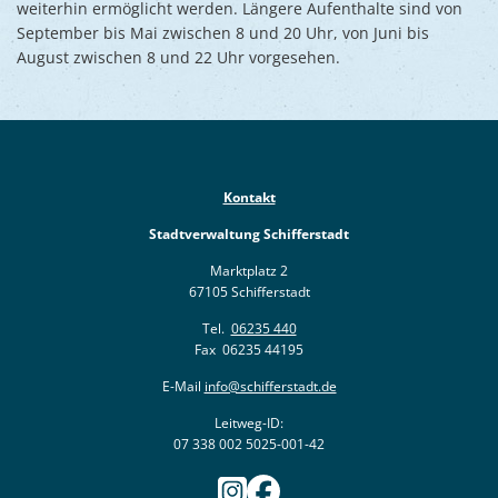
weiterhin ermöglicht werden. Längere Aufenthalte sind von
September bis Mai zwischen 8 und 20 Uhr, von Juni bis
August zwischen 8 und 22 Uhr vorgesehen.
Kontakt
Stadtverwaltung Schifferstadt
Marktplatz 2
67105 Schifferstadt
Tel.
06235 440
Fax 06235 44195
E-Mail
info@schifferstadt.de
Leitweg-ID:
07 338 002 5025-001-42