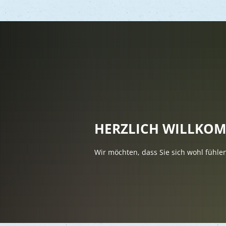
Vere
Gesu
Kind
HERZLICH WILLKO
Seni
Wir möchten, dass Sie sich wohl fühle
Asyl
Mobi
Märk
Reli