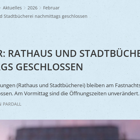
Frühlingsmarkt
Glaubensgemeinschaften
Jüdischer Friedhof
A
dhöfe
Partnerstädte
Ernst-Johann-Lite
Zucht- und Tierschutz
R
Aktuelles
2026
Februar
Umweltschu
Laden
Kunsthandwerkermarkt
Waldfriedhof
F
A
ine
Wir als Arbeitgeber
nd Stadtbücherei nachmittags geschlossen
R
L
A
S
Barrierefreiheit
S
S
R: RATHAUS UND STADTBÜCHE
S
GS GESCHLOSSEN
V
V
htungen (Rathaus und Stadtbücherei) bleiben am Fastnachts
V
ssen. Am Vormittag sind die Öffnungszeiten unverändert.
B
N PARDALL