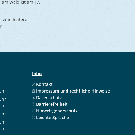
a am Wald ist am 17.
 eine heitere
r!
Infos
Kontakt
Uhr
Impressum und rechtliche Hinweise
 12:00 Uhr
Datenschutz
Uhr
Barrierefreiheit
 12:00 Uhr
Uhr
Hinweisgeberschutz
 17:30 Uhr
Uhr
Leichte Sprache
 12:00 Uhr
Uhr
 12:00 Uhr
Uhr