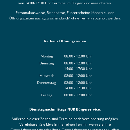
von 14:00-17:30 Uhr Termine im Bürgerbüro vereinbaren.
Personalausweise, Reisepässe, Führerscheine können zu den
Öffnungszeiten auch „zwischendurch“
ohne Termin
abgeholt werden.
Rathaus Öffnungszeiten
Montag
08:00
-
12:00
Uhr
Von 08:00 bis 12:00 Uhr
Dienstag
08:00
-
12:00
Uhr
14:00
-
17:30
Von 08:00 bis 12:00 Uhr
Uhr
Von 14:00 bis 17:30 Uhr
Mittwoch
08:00
-
12:00
Uhr
Von 08:00 bis 12:00 Uhr
Donnerstag
08:00
-
12:00
Uhr
14:00
-
17:30
Von 08:00 bis 12:00 Uhr
Uhr
Von 14:00 bis 17:30 Uhr
Freitag
08:00
-
12:00
Uhr
Von 08:00 bis 12:00 Uhr
Dienstagnachmittags NUR Bürgerservice.
Außerhalb dieser Zeiten sind Termine nach Vereinbarung möglich.
Vereinbaren Sie bitte immer einen Termin, wenn Sie Ihre
Gesprächspartnerin oder Ihren Gesprächspartner erreichen wollen.