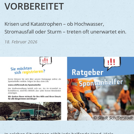
Ukraine
VORBEREITET
Bauen, S
Jugendtre
Partnerst
Klimasch
Stadtarch
Wir als A
Krisen und Katastrophen – ob Hochwasser,
Umweltsc
Stromausfall oder Sturm – treten oft unerwartet ein.
Ernst-Joh
Barrierefr
18. Februar 2026
© Stadt Schifferstadt