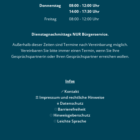
Von 08:00 bis 12:00 Uhr
Donnerstag
08:00
-
12:00
Uhr
14:00
-
17:30
Von 08:00 bis 12:00 Uhr
Uhr
Von 14:00 bis 17:30 Uhr
Freitag
08:00
-
12:00
Uhr
Von 08:00 bis 12:00 Uhr
Dienstagnachmittags NUR Bürgerservice.
Außerhalb dieser Zeiten sind Termine nach Vereinbarung möglich.
Vereinbaren Sie bitte immer einen Termin, wenn Sie Ihre
Gesprächspartnerin oder Ihren Gesprächspartner erreichen wollen.
Infos
Kontakt
Impressum und rechtliche Hinweise
Datenschutz
Barrierefreiheit
Hinweisgeberschutz
Leichte Sprache