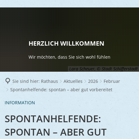
LEBEN
Vereine
RATHAUS
HERZLICH WILLKOMMEN
Gesundhei
BILDUNG
Aktuelles
Wir möchten, dass Sie sich wohl fühlen
Kinder u
KULTU
Bürgerdi
Lara Scheuer, © Stadt Schifferstadt
Senioren
Veranstal
Bürgerme
TOURISM
Sie sind hier:
Rathaus
Aktuelles
2026
Februar
Asylsuch
Spontanhelfende: spontan – aber gut vorbereitet
Kultur
Bürger- 
Mobilität
WIRTSCHA
Rund um S
Stadtbüc
BAUEN 
INFORMATION
Politik
Märkte
UMWEL
Gastgebe
Schulen
SPONTANHELFENDE:
Ausschre
Religiöse
Stadtmar
Schiffers
Volkshoc
Stadtkuri
SPONTAN – ABER GUT
Friedhöfe
Wirtschaf
Goldener
Musiksch
Wahlen