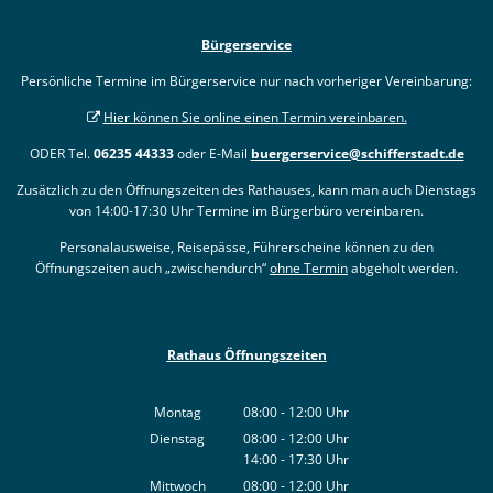
Bürgerservice
Persönliche Termine im Bürgerservice nur nach vorheriger Vereinbarung:
Hier können Sie online einen Termin vereinbaren.
ODER Tel.
06235 44333
oder E-Mail
buergerservice@schifferstadt.de
Zusätzlich zu den Öffnungszeiten des Rathauses, kann man auch Dienstags
von 14:00-17:30 Uhr Termine im Bürgerbüro vereinbaren.
Personalausweise, Reisepässe, Führerscheine können zu den
Öffnungszeiten auch „zwischendurch“
ohne Termin
abgeholt werden.
Rathaus Öffnungszeiten
Montag
08:00
-
12:00
Uhr
Von 08:00 bis 12:00 Uhr
Dienstag
08:00
-
12:00
Uhr
14:00
-
17:30
Von 08:00 bis 12:00 Uhr
Uhr
Von 14:00 bis 17:30 Uhr
Mittwoch
08:00
-
12:00
Uhr