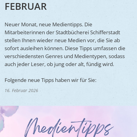
Ukraine
FEBRUAR
Bauen, S
Jugendtre
Partnerst
Klimasch
Stadtarch
Wir als A
Neuer Monat, neue Medientipps. Die
Umweltsc
Mitarbeiterinnen der Stadtbücherei Schifferstadt
Ernst-Joh
Barrierefr
stellen Ihnen wieder neue Medien vor, die Sie ab
sofort ausleihen können. Diese Tipps umfassen die
verschiedensten Genres und Medientypen, sodass
auch jeder Leser, ob jung oder alt, fündig wird.
Folgende neue Tipps haben wir für Sie:
16. Februar 2026