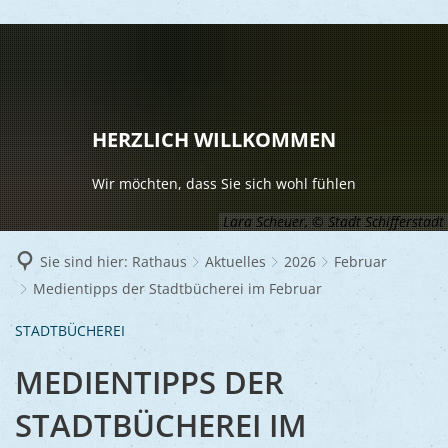
LEBEN
Vereine
RATHAUS
HERZLICH WILLKOMMEN
Gesundhei
BILDUNG
Aktuelles
Wir möchten, dass Sie sich wohl fühlen
Kinder u
KULTU
Bürgerdi
Lara Scheuer, © Stadt Schifferstadt
Senioren
Veranstal
Bürgerme
TOURISM
Sie sind hier:
Rathaus
Aktuelles
2026
Februar
Asylsuch
Medientipps der Stadtbücherei im Februar
Kultur
Bürger- 
Mobilität
WIRTSCHA
Rund um S
Stadtbüc
BAUEN 
STADTBÜCHEREI
Politik
Märkte
UMWEL
Gastgebe
Schulen
MEDIENTIPPS DER
Ausschre
Religiöse
Stadtmar
Schiffers
Volkshoc
Stadtkuri
STADTBÜCHEREI IM
Friedhöfe
Wirtschaf
Goldener
Musiksch
Wahlen