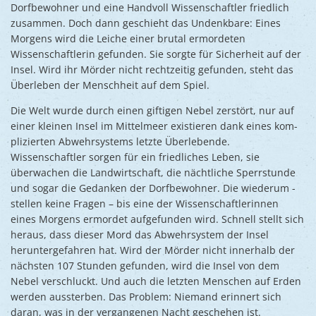
Dorfbewohner und eine Handvoll Wissenschaftler friedlich
zusammen. Doch dann geschieht das Undenkbare: Eines
Morgens wird die Leiche einer brutal ermordeten
Wissenschaftlerin gefunden. Sie sorgte für Sicherheit auf der
Insel. Wird ihr Mörder nicht rechtzeitig gefunden, steht das
Überleben der Menschheit auf dem Spiel.
Die Welt wurde durch einen ­giftigen Nebel zerstört, nur auf
einer kleinen Insel im Mittel­meer existieren dank eines kom­
plizierten Abwehrsystems letzte Überlebende.
Wissenschaftler ­sorgen für ein friedliches Leben, sie
überwachen die Landwirt­schaft, die nächtliche Sperrstunde
und sogar die Gedanken der ­Dorf­bewohner. Die wiederum ­
stellen keine Fragen – bis eine der Wissenschaftlerinnen
eines Morgens ermordet auf­gefunden wird. Schnell stellt sich
heraus, dass dieser Mord das Abwehr­system der Insel
herunter­gefahren hat. Wird der Mörder nicht inner­halb der
nächsten 107 Stunden ­gefunden, wird die Insel von dem
Nebel verschluckt. Und auch die letzten Menschen auf Erden
werden aussterben. Das Problem: Niemand erinnert sich
daran, was in der vergangenen Nacht geschehen ist.