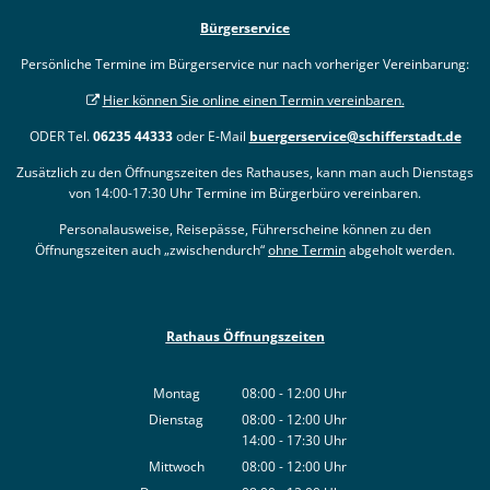
Bürgerservice
Persönliche Termine im Bürgerservice nur nach vorheriger Vereinbarung:
Hier können Sie online einen Termin vereinbaren.
ODER Tel.
06235 44333
oder E-Mail
buergerservice@schifferstadt.de
Zusätzlich zu den Öffnungszeiten des Rathauses, kann man auch Dienstags
von 14:00-17:30 Uhr Termine im Bürgerbüro vereinbaren.
Personalausweise, Reisepässe, Führerscheine können zu den
Öffnungszeiten auch „zwischendurch“
ohne Termin
abgeholt werden.
Rathaus Öffnungszeiten
Montag
08:00
-
12:00
Uhr
Von 08:00 bis 12:00 Uhr
Dienstag
08:00
-
12:00
Uhr
14:00
-
17:30
Von 08:00 bis 12:00 Uhr
Uhr
Von 14:00 bis 17:30 Uhr
Mittwoch
08:00
-
12:00
Uhr
Von 08:00 bis 12:00 Uhr