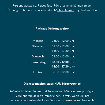
Personalausweise, Reisepässe, Führerscheine können zu den
Öffnungszeiten auch „zwischendurch“
ohne Termin
abgeholt werden.
Rathaus Öffnungszeiten
Montag
08:00
-
12:00
Uhr
Von 08:00 bis 12:00 Uhr
Dienstag
08:00
-
12:00
Uhr
14:00
-
17:30
Von 08:00 bis 12:00 Uhr
Uhr
Von 14:00 bis 17:30 Uhr
Mittwoch
08:00
-
12:00
Uhr
Von 08:00 bis 12:00 Uhr
Donnerstag
08:00
-
12:00
Uhr
14:00
-
17:30
Von 08:00 bis 12:00 Uhr
Uhr
Von 14:00 bis 17:30 Uhr
Freitag
08:00
-
12:00
Uhr
Von 08:00 bis 12:00 Uhr
Dienstagnachmittags NUR Bürgerservice.
Außerhalb dieser Zeiten sind Termine nach Vereinbarung möglich.
Vereinbaren Sie bitte immer einen Termin, wenn Sie Ihre
Gesprächspartnerin oder Ihren Gesprächspartner erreichen wollen.