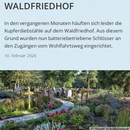
Ukraine
WALDFRIEDHOF
Bauen, S
Jugendtre
Partnerst
Klimasch
Stadtarch
Wir als A
In den vergangenen Monaten häuften sich leider die
Umweltsc
Kupferdiebstähle auf dem Waldfriedhof. Aus diesem
Ernst-Joh
Barrierefr
Grund wurden nun batteriebetriebene Schlösser an
den Zugängen vom Wohlfahrtsweg eingerichtet.
10. Februar 2026
© Stadt Schifferstadt