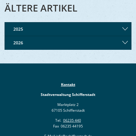
Ukraine
ÄLTERE ARTIKEL
Bauen, S
Jugendtre
Partnerst
Klimasch
Stadtarch
Wir als A
2025
Umweltsc
Ernst-Joh
Barrierefr
2026
Kontakt
Stadtverwaltung Schifferstadt
Marktplatz 2
67105 Schifferstadt
Tel.
06235 440
Fax 06235 44195