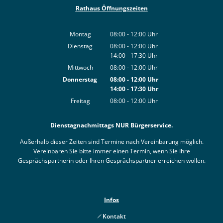
Rathaus Öffnungszeiten
Montag
08:00
-
12:00
Uhr
Von 08:00 bis 12:00 Uhr
Dienstag
08:00
-
12:00
Uhr
14:00
-
17:30
Von 08:00 bis 12:00 Uhr
Uhr
Von 14:00 bis 17:30 Uhr
Mittwoch
08:00
-
12:00
Uhr
Von 08:00 bis 12:00 Uhr
Donnerstag
08:00
-
12:00
Uhr
14:00
-
17:30
Von 08:00 bis 12:00 Uhr
Uhr
Von 14:00 bis 17:30 Uhr
Freitag
08:00
-
12:00
Uhr
Von 08:00 bis 12:00 Uhr
Dienstagnachmittags NUR Bürgerservice.
Außerhalb dieser Zeiten sind Termine nach Vereinbarung möglich.
Vereinbaren Sie bitte immer einen Termin, wenn Sie Ihre
Gesprächspartnerin oder Ihren Gesprächspartner erreichen wollen.
Infos
Kontakt