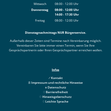
Von 14:00 bis 17:30 Uhr
Mittwoch
08:00
-
12:00
Uhr
Von 08:00 bis 12:00 Uhr
Donnerstag
08:00
-
12:00
Uhr
14:00
-
17:30
Von 08:00 bis 12:00 Uhr
Uhr
Von 14:00 bis 17:30 Uhr
Freitag
08:00
-
12:00
Uhr
Von 08:00 bis 12:00 Uhr
Dienstagnachmittags NUR Bürgerservice.
Außerhalb dieser Zeiten sind Termine nach Vereinbarung möglich.
Vereinbaren Sie bitte immer einen Termin, wenn Sie Ihre
Gesprächspartnerin oder Ihren Gesprächspartner erreichen wollen.
Infos
Kontakt
Impressum und rechtliche Hinweise
Datenschutz
Barrierefreiheit
Hinweisgeberschutz
Leichte Sprache