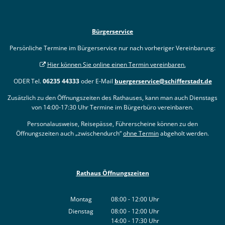
Bürgerservice
Persönliche Termine im Bürgerservice nur nach vorheriger Vereinbarung:
Hier können Sie online einen Termin vereinbaren.
ODER Tel.
06235 44333
oder E-Mail
buergerservice@schifferstadt.de
Zusätzlich zu den Öffnungszeiten des Rathauses, kann man auch Dienstags
von 14:00-17:30 Uhr Termine im Bürgerbüro vereinbaren.
Personalausweise, Reisepässe, Führerscheine können zu den
Öffnungszeiten auch „zwischendurch“
ohne Termin
abgeholt werden.
Rathaus Öffnungszeiten
Montag
08:00
-
12:00
Uhr
Von 08:00 bis 12:00 Uhr
Dienstag
08:00
-
12:00
Uhr
14:00
-
17:30
Von 08:00 bis 12:00 Uhr
Uhr